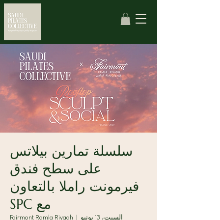
سلسلة تمارين بيلاتس
على سطح فندق
فيرمونت راملا بالتعاون
مع SPC
السبت، 13 يونيو
  |  
Fairmont Ramla Riyadh