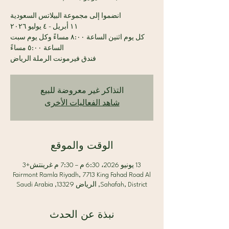
كل يوم اثنين الساعة ٨:٠٠ مساءً وكل يوم سبت
فندق فيرمونت الرملة الرياض
التذاكر غير معروضة للبيع
شاهد الفعاليات الأخرى
الوقت والموقع
13 يونيو 2026، 6:30 م – 7:30 م غرينتش+3
Fairmont Ramla Riyadh, 7713 King Fahad Road Al
Sahafah, District, الرياض 13329, Saudi Arabia
نبذة عن الحدث