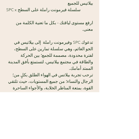
بيلاتيس للجميع
SPC x سلسلة فيرمونت راملة على السطح 
ارفع مستوى لياقتك - بكل ما تعنية الكلمة من 
معنى.
تدعوك SPC وفيرمونت راملة  إلى بيلاتيس في 
الجو الغائم، وهي سلسلة تمارين على السطح، 
لفترة محدودة، مصممة للجمع؛ بين الحركة 
والطاقة في مجتمع بيلاتيس، لتستمتع بأفق المدينة 
الممتد أمامك.
ترحب تجربة بيلاتس في الهواء الطلق بكلٍ من؛ 
الرجال والنساء؛ من جميع المستويات، حيث تلتقي 
القوة، بمتعة المناظر الخلابة، والأجواء الساحرة 
دون عناء.
سنقدم لك أشياء تتمناها:
عرض المزيد