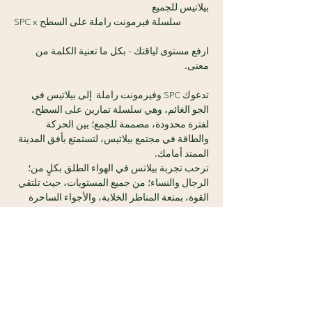
بيلاتيس للجميع
SPC x سلسلة فيرمونت راملة على السطح 
ارفع مستوى لياقتك - بكل ما تعنية الكلمة من 
معنى.
تدعوك SPC وفيرمونت راملة  إلى بيلاتيس في 
الجو الغائم، وهي سلسلة تمارين على السطح، 
لفترة محدودة، مصممة للجمع؛ بين الحركة 
والطاقة في مجتمع بيلاتيس، لتستمتع بأفق المدينة 
الممتد أمامك.
ترحب تجربة بيلاتس في الهواء الطلق بكلٍ من؛ 
الرجال والنساء؛ من جميع المستويات، حيث تلتقي 
القوة، بمتعة المناظر الخلابة، والأجواء الساحرة 
دون عناء.
سنقدم لك أشياء تتمناها:
عرض المزيد