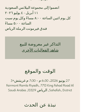
كل يوم اثنين الساعة ٨:٠٠ مساءً وكل يوم سبت
فندق فيرمونت الرملة الرياض
التذاكر غير معروضة للبيع
شاهد الفعاليات الأخرى
الوقت والموقع
27 يونيو 2026، 6:30 م – 7:30 م غرينتش+3
Fairmont Ramla Riyadh, 7713 King Fahad Road Al
Sahafah, District, الرياض 13329, Saudi Arabia
نبذة عن الحدث