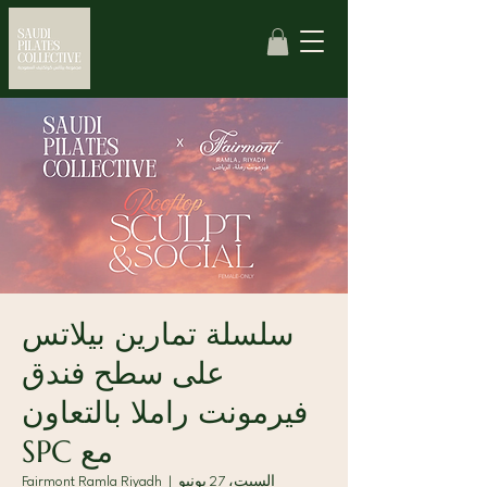
سلسلة تمارين بيلاتس
على سطح فندق
فيرمونت راملا بالتعاون
مع SPC
السبت، 27 يونيو
  |  
Fairmont Ramla Riyadh