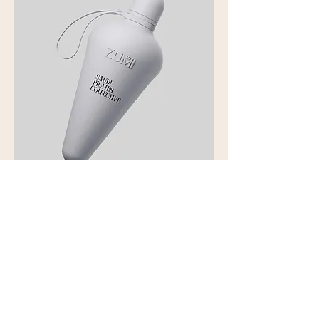
SPC x Zumi: 540ML
ZUMI Bottle in Fog
السعر