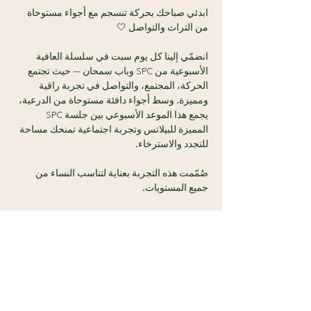
ابدئي صباحك بحركة تنسجم مع أجواء مستوحاة 
من التراث والتواصل 🤍
انضمّي إلينا كل يوم سبت في سلسلة العافية 
الأسبوعية من SPC وباب سمحان — حيث تجتمع 
الحركة، المجتمع، والتواصل في تجربة راقية 
ومميزة. وسط أجواء دافئة مستوحاة من الدرعية، 
يجمع هذا الموعد الأسبوعي بين جلسة SPC 
المميزة للبيلاتس وتجربة اجتماعية تمنحك مساحة 
للتجدد والاسترخاء.
صُمّمت هذه التجربة بعناية لتناسب النساء من 
جميع المستويات.
ما الذي ينتظرك:
🧘‍♀️ جلسة SPC المميزة للمات بيلاتس لمدة 40 
دقيقة
عرض المزيد