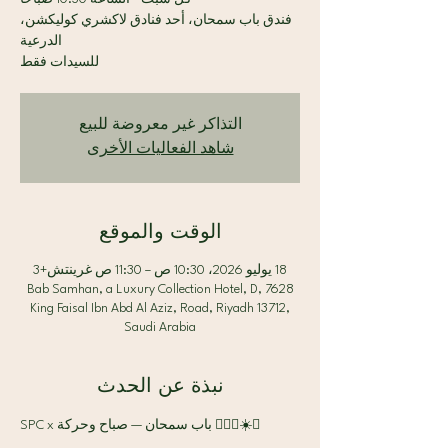
فندق باب سمحان، أحد فنادق لاكشري كوليكشن،
للسيدات فقط
التذاكر غير معروضة للبيع
شاهد الفعاليات الأخرى
الوقت والموقع
18 يوليو 2026، 10:30 ص – 11:30 ص غرينتش+3
Bab Samhan, a Luxury Collection Hotel, D, 7628
King Faisal Ibn Abd Al Aziz, Road, Riyadh 13712,
Saudi Arabia
نبذة عن الحدث
SPC x باب سمحان — صباح وحركة 🧘🏻‍♀️☀️✨