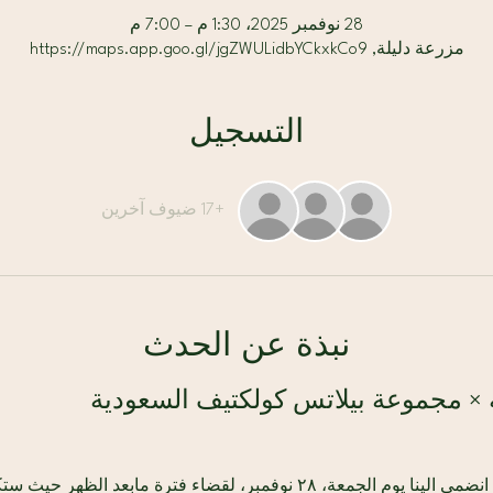
28 نوفمبر 2025، 1:30 م – 7:00 م
مزرعة دليلة, https://maps.app.goo.gl/jgZWULidbYCkxkCo9
التسجيل
+17 ضيوف آخرين
نبذة عن الحدث
 × مجموعة بيلاتس كولكتيف السعودية
اختمي اسبوعك بشيء مميز  — انضمي الينا يوم الجمعة، ٢٨ نوفمبر، لقضاء فترة