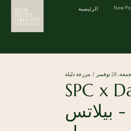
New P
الرئيسية
عة، 28 نوفمبر
  |  
مزرعة دليلة
SPC x Da
Farm - بيلاتس