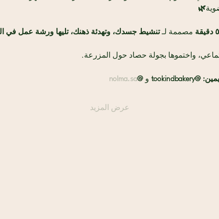
وية
🌿
 مصممة لـ 
تنشيط جسدك، وتهدئة ذهنك، تليها ورشة عمل في ال
ماعي، واختموها بجولة حصاد حول المزرعة. 
مين:
@tookindbakery
 و
 @
nolma.sa
عرض المزيد