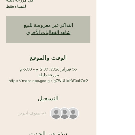
للنساء فقط
التذاكر غير معروضة للبيع
شاهد الفعاليات الأخرى
الوقت والموقع
06 فبراير 2026، 12:30 م – 6:00 م
مزرعة دليلة,
https://maps.app.goo.gl/jgZWULidbYCkxkCo9
التسجيل
+9 ضيوف آخرين
نبذة عن الحدث