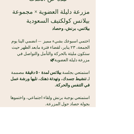
مزرعة دليلة العضوية × مجموعة 
بيلاتس كولكتيف السعودية
بيلاتس، برنش، وحصاد
اختمي اسبوعك بشيء مميز  — انضمي الينا يوم 
الجمعة، ٢٣ يناير، لقضاء فترة مابعد الظهر حيث 
ستكون مليئة بالحركة والتأمل والتواصل في 
مزرعة دليلة العضوية
🌿
استمتعي بجلسة 
بيلاتس لمدة ٥٠ دقيقة
 مصممة 
لـ 
تنشيط جسدك، وتهدئة ذهنك، تليها ورشة عمل 
في التنفس والحركة. 
استمتعي بوجبة برنش ولقاء اجتماعي، واختموها 
بجولة حصاد حول المزرعة. 
🥗
برانش مقدم من رعاتنا 
الكريمين:
@happiness_platters
 و
 @
nolma.sa
و
@
tookindbakery