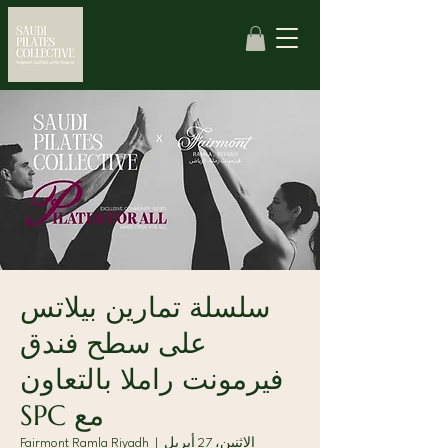
سلسلة تمارين بيلاتس
على سطح فندق
فيرمونت راملا بالتعاون
مع SPC
الاثنين، 27 أبريل
  |  
Fairmont Ramla Riyadh