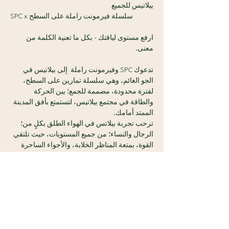
بيلاتيس للجميع
SPC x سلسلة فيرمونت راملة على السطح 
ارفع مستوى لياقتك - بكل ما تعنية الكلمة من 
معنى.
تدعوك SPC وفيرمونت راملة  إلى بيلاتيس في 
الجو الغائم، وهي سلسلة تمارين على السطح، 
لفترة محدودة، مصممة للجمع؛ بين الحركة 
والطاقة في مجتمع بيلاتيس، لتستمتع بأفق المدينة 
الممتد أمامك.
ترحب تجربة بيلاتس في الهواء الطلق بكلٍ من؛ 
الرجال والنساء؛ من جميع المستويات، حيث تلتقي 
القوة، بمتعة المناظر الخلابة، والأجواء الساحرة 
دون عناء.
سنقدم لك أشياء تتمناها:
عرض المزيد