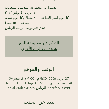
كل يوم اثنين الساعة ٨:٠٠ مساءً وكل يوم سبت
فندق فيرمونت الرملة الرياض
التذاكر غير معروضة للبيع
شاهد الفعاليات الأخرى
الوقت والموقع
27 أبريل 2026، 8:00 م – 9:00 م غرينتش+3
Fairmont Ramla Riyadh, 7713 King Fahad Road Al
Sahafah, District, الرياض 13329, Saudi Arabia
نبذة عن الحدث