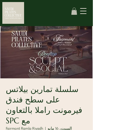
سلسلة تمارين بيلاتس
على سطح فندق
فيرمونت راملا بالتعاون
مع SPC
السبت، 16 مايو
  |  
Fairmont Ramla Riyadh