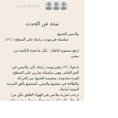
+4 ضيوف آخرين
نبذة عن الحدث
بيلاتيس للجميع
SPC x سلسلة فيرمونت راملة على السطح 
ارفع مستوى لياقتك - بكل ما تعنية الكلمة من 
معنى.
تدعوك SPC وفيرمونت راملة  إلى بيلاتيس في 
الجو الغائم، وهي سلسلة تمارين على السطح، 
لفترة محدودة، مصممة للجمع؛ بين الحركة 
والطاقة في مجتمع بيلاتيس، لتستمتع بأفق المدينة 
الممتد أمامك.
ترحب تجربة بيلاتس في الهواء الطلق بكلٍ من؛ 
الرجال والنساء؛ من جميع المستويات، حيث تلتقي 
القوة، بمتعة المناظر الخلابة، والأجواء الساحرة 
دون عناء.