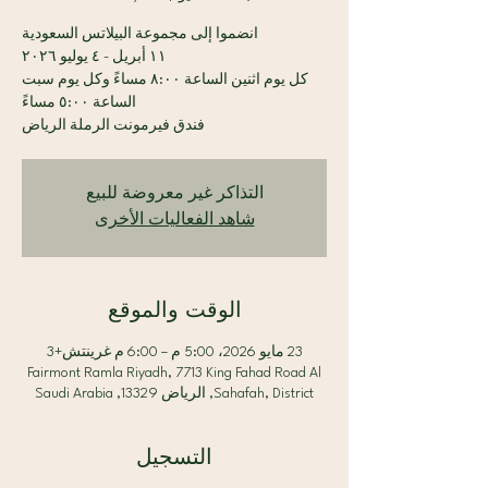
كل يوم اثنين الساعة ٨:٠٠ مساءً وكل يوم سبت
فندق فيرمونت الرملة الرياض
التذاكر غير معروضة للبيع
شاهد الفعاليات الأخرى
الوقت والموقع
23 مايو 2026، 5:00 م – 6:00 م غرينتش+3
Fairmont Ramla Riyadh, 7713 King Fahad Road Al
Sahafah, District, الرياض 13329, Saudi Arabia
التسجيل