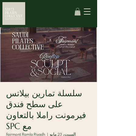
سلسلة تمارين بيلاتس
على سطح فندق
فيرمونت راملا بالتعاون
مع SPC
السبت، 23 مايو
  |  
Fairmont Ramla Riyadh