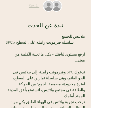
See All
نبذة عن الحدث
بيلاتيس للجميع
SPC x سلسلة فيرمونت راملة على السطح 
ارفع مستوى لياقتك - بكل ما تعنية الكلمة من 
معنى.
تدعوك SPC وفيرمونت راملة  إلى بيلاتيس في 
الجو الغائم، وهي سلسلة تمارين على السطح، 
لفترة محدودة، مصممة للجمع؛ بين الحركة 
والطاقة في مجتمع بيلاتيس، لتستمتع بأفق المدينة 
الممتد أمامك.
ترحب تجربة بيلاتس في الهواء الطلق بكلٍ من؛ 
الرجال والنساء؛ من جميع المستويات، حيث تلتقي 
القوة، بمتعة المناظر الخلابة، والأجواء الساحرة 
دون عناء.