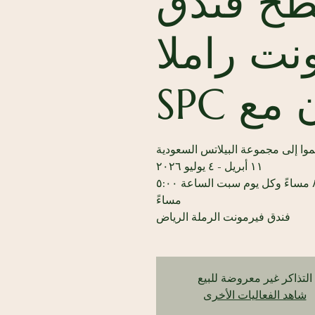
ح فندق
نت راملا
مع SPC
كل يوم اثنين الساعة ٨:٠٠ مساءً وكل يوم سبت الساعة ٥:٠٠
فندق فيرمونت الرملة الرياض
التذاكر غير معروضة للبيع
شاهد الفعاليات الأخرى