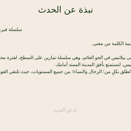
نبذة عن الحدث
SPC x سلسلة فيرمونت راملة على السطح 
نية الكلمة من معنى.
املة  إلى بيلاتيس في الجو الغائم، وهي سلسلة تمارين على السطح، لفترة 
يس، لتستمتع بأفق المدينة الممتد أمامك.
لطلق بكلٍ من؛ الرجال والنساء؛ من جميع المستويات، حيث تلتقي القوة، 
عرض المزيد