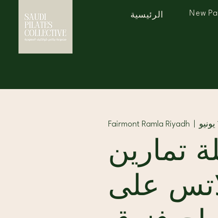
New P
الرئيسية
Fairmont Ramla Riyadh
  |  
 تمارين
اتس على