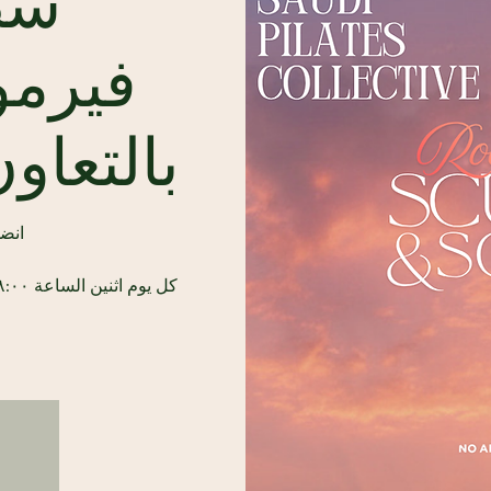
سط
فيرمو
بالتعاون 