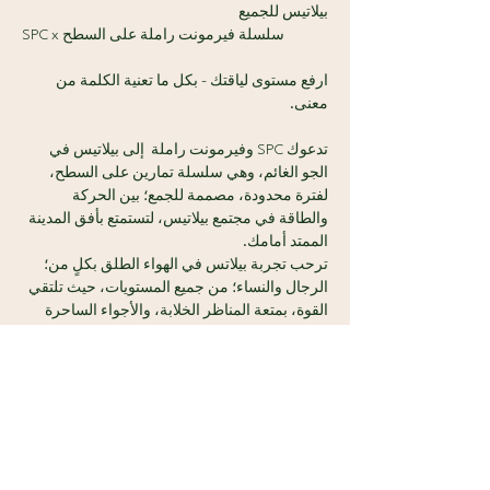
بيلاتيس للجميع
SPC x سلسلة فيرمونت راملة على السطح 
ارفع مستوى لياقتك - بكل ما تعنية الكلمة من 
معنى.
تدعوك SPC وفيرمونت راملة  إلى بيلاتيس في 
الجو الغائم، وهي سلسلة تمارين على السطح، 
لفترة محدودة، مصممة للجمع؛ بين الحركة 
والطاقة في مجتمع بيلاتيس، لتستمتع بأفق المدينة 
الممتد أمامك.
ترحب تجربة بيلاتس في الهواء الطلق بكلٍ من؛ 
الرجال والنساء؛ من جميع المستويات، حيث تلتقي 
القوة، بمتعة المناظر الخلابة، والأجواء الساحرة 
دون عناء.
سنقدم لك أشياء تتمناها:
عرض المزيد