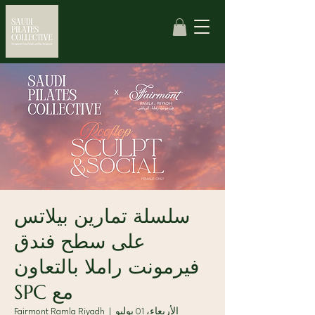
سلسلة تمارين بيلاتس
على سطح فندق
فيرمونت راملا بالتعاون
مع SPC
الأربعاء، 01 يوليو
  |  
Fairmont Ramla Riyadh