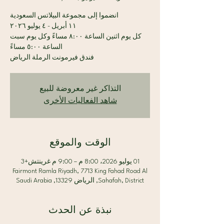
كل يوم اثنين الساعة ٨:٠٠ مساءً وكل يوم سبت
فندق فيرمونت الرملة الرياض
التذاكر غير معروضة للبيع
شاهد الفعاليات الأخرى
الوقت والموقع
01 يوليو 2026، 8:00 م – 9:00 م غرينتش+3
Fairmont Ramla Riyadh, 7713 King Fahad Road Al
Sahafah, District, الرياض 13329, Saudi Arabia
نبذة عن الحدث